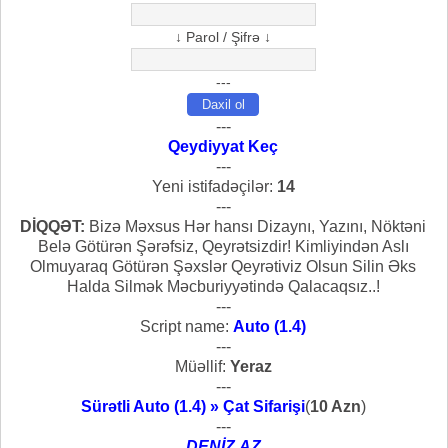
↓ Parol / Şifrə ↓
---
---
Qeydiyyat Keç
---
Yeni istifadəçilər:
14
---
DİQQƏT:
Bizə Məxsus Hər hansı Dizaynı, Yazını, Nöktəni
Belə Götürən Şərəfsiz, Qeyrətsizdir! Kimliyindən Aslı
Olmuyaraq Götürən Şəxslər Qeyrətiviz Olsun Silin Əks
Halda Silmək Məcburiyyətində Qalacaqsız..!
---
Script name:
Auto (1.4)
---
Müəllif:
Yeraz
---
Sürətli Auto (1.4) » Çat Sifarişi
(
10 Azn
)
---
DENİZ.AZ