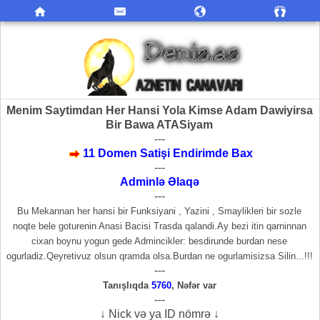
Menim Saytimdan Her Hansi Yola Kimse Adam Dawiyirsa
Bir Bawa ATASiyam
---
11 Domen Satişi Endirimde Bax
---
Adminlə Əlaqə
---
Bu Mekannan her hansi bir Funksiyani , Yazini , Smaylikleri bir sozle
noqte bele goturenin Anasi Bacisi Trasda qalandi.Ay bezi itin qarninnan
cixan boynu yogun gede Admincikler: besdirunde burdan nese
ogurladiz.Qeyretivuz olsun qramda olsa.Burdan ne ogurlamisizsa Silin...!!!
---
Tanışlıqda
5760
,
Nəfər var
---
↓ Nick və ya ID nömrə ↓