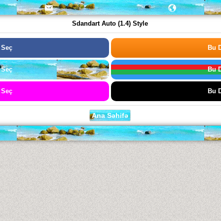
Sdandart Auto (1.4) Style
 Seç
Bu D
 Seç
Bu D
 Seç
Bu D
Ana Səhifə