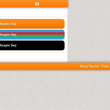
izaynı Seç
izaynı Seç
izaynı Seç
Reng Secimi: Vista