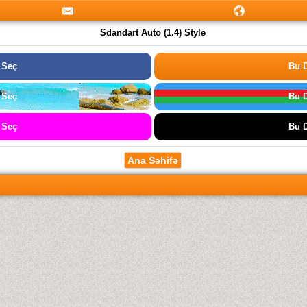
Sdandart Auto (1.4) Style
 Seç
Bu D
 Seç
Bu D
 Seç
Bu D
Ana Səhifə