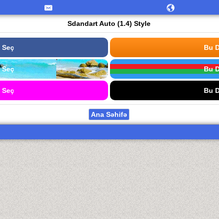
Sdandart Auto (1.4) Style
 Seç
Bu D
 Seç
Bu D
 Seç
Bu D
Ana Səhifə