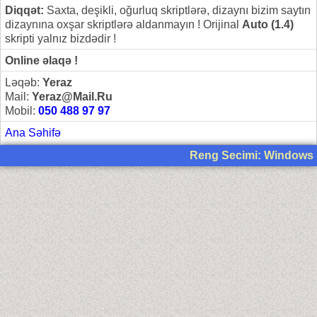
Diqqət:
Saxta, deşikli, oğurluq skriptlərə, dizaynı bizim saytın
dizaynına oxşar skriptlərə aldanmayın ! Orijinal
Auto (1.4)
skripti yalnız bizdədir !
Online əlaqə !
Ləqəb:
Yeraz
Mail:
Yeraz@Mail.Ru
Mobil:
050 488 97 97
Ana Səhifə
Reng Secimi: Windows