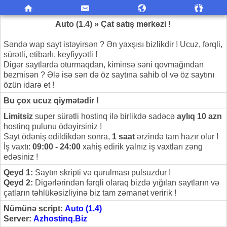
Auto (1.4) » Çat satış mərkəzi !
Səndə wap sayt istəyirsən ? Ən yaxşısı bizlikdir ! Ucuz, fərqli,
sürətli, etibarlı, keyfiyyətli !
Digər saytlarda oturmaqdan, kiminsə səni qovmağından
bezmisən ? Ələ isə sən də öz saytına sahib ol və öz saytını
özün idarə et !
Bu çox ucuz qiymətədir !
Limitsiz
super sürətli hostinq ilə birlikdə sadəcə
aylıq 10 azn
hostinq pulunu ödəyirsiniz !
Sayt ödəniş edildikdən sonra,
1 saat
ərzində tam hazır olur !
İş vaxtı:
09:00 - 24:00
xahiş edirik yalnız iş vaxtları zəng
edəsiniz !
Qeyd 1:
Saytın skripti və qurulması pulsuzdur !
Qeyd 2:
Digərlərindən fərqli olaraq bizdə yığılan saytların və
çatların təhlükəsizliyinə biz tam zəmanət veririk !
Nümünə script:
Auto (1.4)
Server:
Azhostinq.Biz