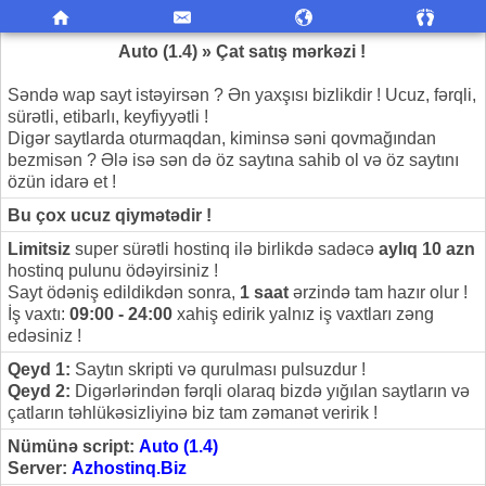
Auto (1.4) » Çat satış mərkəzi !
Səndə wap sayt istəyirsən ? Ən yaxşısı bizlikdir ! Ucuz, fərqli,
sürətli, etibarlı, keyfiyyətli !
Digər saytlarda oturmaqdan, kiminsə səni qovmağından
bezmisən ? Ələ isə sən də öz saytına sahib ol və öz saytını
özün idarə et !
Bu çox ucuz qiymətədir !
Limitsiz
super sürətli hostinq ilə birlikdə sadəcə
aylıq 10 azn
hostinq pulunu ödəyirsiniz !
Sayt ödəniş edildikdən sonra,
1 saat
ərzində tam hazır olur !
İş vaxtı:
09:00 - 24:00
xahiş edirik yalnız iş vaxtları zəng
edəsiniz !
Qeyd 1:
Saytın skripti və qurulması pulsuzdur !
Qeyd 2:
Digərlərindən fərqli olaraq bizdə yığılan saytların və
çatların təhlükəsizliyinə biz tam zəmanət veririk !
Nümünə script:
Auto (1.4)
Server:
Azhostinq.Biz