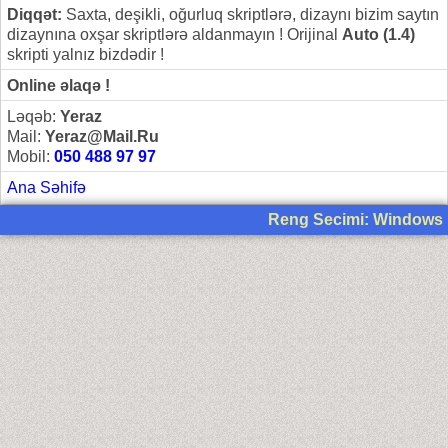
Diqqət:
Saxta, deşikli, oğurluq skriptlərə, dizaynı bizim saytın
dizaynına oxşar skriptlərə aldanmayın ! Orijinal
Auto (1.4)
skripti yalnız bizdədir !
Online əlaqə !
Ləqəb:
Yeraz
Mail:
Yeraz@Mail.Ru
Mobil:
050 488 97 97
Ana Səhifə
Reng Secimi: Windows