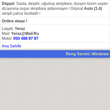
Diqqət:
Saxta, deşikli, oğurluq skriptlərə, dizaynı bizim saytın
dizaynına oxşar skriptlərə aldanmayın ! Orijinal
Auto (1.4)
skripti yalnız bizdədir !
Online əlaqə !
Ləqəb:
Yeraz
Mail:
Yeraz@Mail.Ru
Mobil:
050 488 97 97
Ana Səhifə
Reng Secimi: Windows