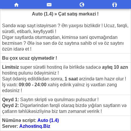
Auto (1.4) » Çat satış mərkəzi !
Səndə wap sayt istəyirsən ? Ən yaxşısı bizlikdir ! Ucuz, fərqli,
sürətli, etibarlı, keyfiyyətli !
Digər saytlarda oturmaqdan, kiminsə səni qovmağından
bezmisən ? Ələ isə sən də öz saytına sahib ol və öz saytını
özün idarə et !
Bu çox ucuz qiymətədir !
Limitsiz
super sürətli hostinq ilə birlikdə sadəcə
aylıq 10 azn
hostinq pulunu ödəyirsiniz !
Sayt ödəniş edildikdən sonra,
1 saat
ərzində tam hazır olur !
İş vaxtı:
09:00 - 24:00
xahiş edirik yalnız iş vaxtları zəng
edəsiniz !
Qeyd 1:
Saytın skripti və qurulması pulsuzdur !
Qeyd 2:
Digərlərindən fərqli olaraq bizdə yığılan saytların və
çatların təhlükəsizliyinə biz tam zəmanət veririk !
Nümünə script:
Auto (1.4)
Server:
Azhostinq.Biz