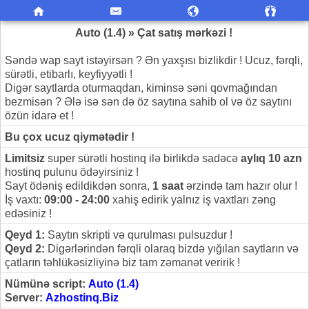
Auto (1.4) » Çat satış mərkəzi !
Səndə wap sayt istəyirsən ? Ən yaxşısı bizlikdir ! Ucuz, fərqli,
sürətli, etibarlı, keyfiyyətli !
Digər saytlarda oturmaqdan, kiminsə səni qovmağından
bezmisən ? Ələ isə sən də öz saytına sahib ol və öz saytını
özün idarə et !
Bu çox ucuz qiymətədir !
Limitsiz
super sürətli hostinq ilə birlikdə sadəcə
aylıq 10 azn
hostinq pulunu ödəyirsiniz !
Sayt ödəniş edildikdən sonra,
1 saat
ərzində tam hazır olur !
İş vaxtı:
09:00 - 24:00
xahiş edirik yalnız iş vaxtları zəng
edəsiniz !
Qeyd 1:
Saytın skripti və qurulması pulsuzdur !
Qeyd 2:
Digərlərindən fərqli olaraq bizdə yığılan saytların və
çatların təhlükəsizliyinə biz tam zəmanət veririk !
Nümünə script:
Auto (1.4)
Server:
Azhostinq.Biz