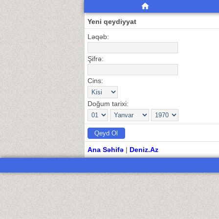
Yeni qeydiyyat
Ləqəb:
Şifrə:
Cins:
Doğum tarixi:
Ana Səhifə
|
Deniz.Az