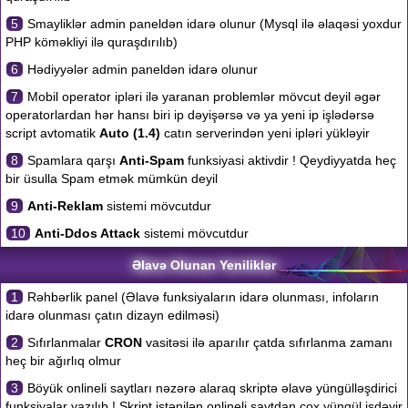
5
Smayliklər admin paneldən idarə olunur (Mysql ilə əlaqəsi yoxdur
PHP köməkliyi ilə quraşdırılıb)
6
Hədiyyələr admin paneldən idarə olunur
7
Mobil operator ipləri ilə yaranan problemlər mövcut deyil əgər
operatorlardan hər hansı biri ip dəyişərsə və ya yeni ip işlədərsə
script avtomatik
Auto (1.4)
catın serverindən yeni ipləri yükləyir
8
Spamlara qarşı
Anti-Spam
funksiyasi aktivdir ! Qeydiyyatda heç
bir üsulla Spam etmək mümkün deyil
9
Anti-Reklam
sistemi mövcutdur
10
Anti-Ddos Attack
sistemi mövcutdur
Əlavə Olunan Yeniliklər
1
Rəhbərlik panel (Əlavə funksiyaların idarə olunması, infoların
idarə olunması çatın dizayn edilməsi)
2
Sıfırlanmalar
CRON
vasitəsi ilə aparılır çatda sıfırlanma zamanı
heç bir ağırlıq olmur
3
Böyük onlineli saytları nəzərə alaraq skriptə əlavə yüngülləşdirici
funksiyalar yazılıb ! Skript istənilən onlineli saytdan çox yüngül işdəyir