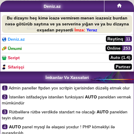
Deniz.az
Bu dizaynı heç kimə icazə vermirəm mənən icazəsiz burdan
nəsə götürüb saytına ve ya serverinə yığan və ya bu dizayna
oxşadan peysərdi
İmza:
Yeraz
Reytinq
11
Deniz.az
Online
253
Ümumi
Auto (1.4)
Script
Partner
Sifarişçi
İmkanlar Və Xassələri
1
Admin panellər ftpdən yox scritpin içərisindən düzəliş etmək olur
2
İstənilən istifadəçiyə istənilən funksiyani
AUTO
paneldən vermək
mümkündür
3
Rütbəlilərə rütbə verdikdə standart nə olacağı
AUTO
paneldən
təyin olunur
4
AUTO
panel mysql ilə əlaqəsi yoxdur ! PHP köməkliyi ilə
quraşdırılıb