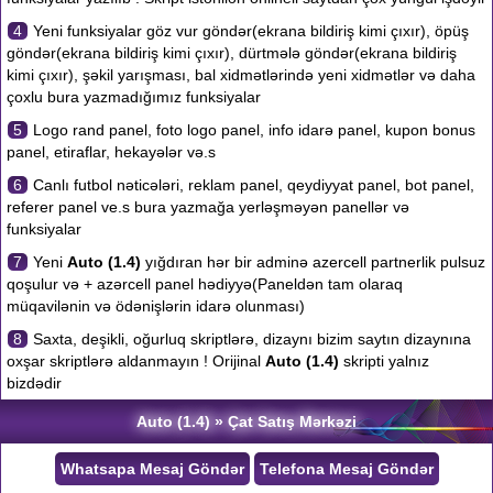
4
Yeni funksiyalar göz vur göndər(ekrana bildiriş kimi çıxır), öpüş
göndər(ekrana bildiriş kimi çıxır), dürtmələ göndər(ekrana bildiriş
kimi çıxır), şəkil yarışması, bal xidmətlərində yeni xidmətlər və daha
çoxlu bura yazmadığımız funksiyalar
5
Logo rand panel, foto logo panel, info idarə panel, kupon bonus
panel, etiraflar, hekayələr və.s
6
Canlı futbol nəticələri, reklam panel, qeydiyyat panel, bot panel,
referer panel ve.s bura yazmağa yerləşməyən panellər və
funksiyalar
7
Yeni
Auto (1.4)
yığdıran hər bir adminə azercell partnerlik pulsuz
qoşulur və + azərcell panel hədiyyə(Paneldən tam olaraq
müqavilənin və ödənişlərin idarə olunması)
8
Saxta, deşikli, oğurluq skriptlərə, dizaynı bizim saytın dizaynına
oxşar skriptlərə aldanmayın ! Orijinal
Auto (1.4)
skripti yalnız
bizdədir
Auto (1.4) » Çat Satış Mərkəzi
Whatsapa Mesaj Göndər
Telefona Mesaj Göndər