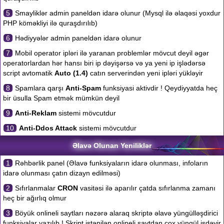
5
Smayliklər admin paneldən idarə olunur (Mysql ilə əlaqəsi yoxdur
PHP köməkliyi ilə quraşdırılıb)
6
Hədiyyələr admin paneldən idarə olunur
7
Mobil operator ipləri ilə yaranan problemlər mövcut deyil əgər
operatorlardan hər hansı biri ip dəyişərsə və ya yeni ip işlədərsə
script avtomatik
Auto (1.4)
catın serverindən yeni ipləri yükləyir
8
Spamlara qarşı
Anti-Spam
funksiyasi aktivdir ! Qeydiyyatda heç
bir üsulla Spam etmək mümkün deyil
9
Anti-Reklam
sistemi mövcutdur
10
Anti-Ddos Attack
sistemi mövcutdur
Əlavə Olunan Yeniliklər
1
Rəhbərlik panel (Əlavə funksiyaların idarə olunması, infoların
idarə olunması çatın dizayn edilməsi)
2
Sıfırlanmalar
CRON
vasitəsi ilə aparılır çatda sıfırlanma zamanı
heç bir ağırlıq olmur
3
Böyük onlineli saytları nəzərə alaraq skriptə əlavə yüngülləşdirici
funksiyalar yazılıb ! Skript istənilən onlineli saytdan çox yüngül işdəyir