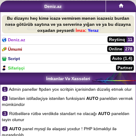
Deniz.az
Bu dizaynı heç kimə icazə vermirəm mənən icazəsiz burdan
nəsə götürüb saytına ve ya serverinə yığan və ya bu dizayna
oxşadan peysərdi
İmza:
Yeraz
Reytinq
11
Deniz.az
Online
278
Ümumi
Auto (1.4)
Script
Partner
Sifarişçi
İmkanlar Və Xassələri
1
Admin panellər ftpdən yox scritpin içərisindən düzəliş etmək olur
2
İstənilən istifadəçiyə istənilən funksiyani
AUTO
paneldən vermək
mümkündür
3
Rütbəlilərə rütbə verdikdə standart nə olacağı
AUTO
paneldən
təyin olunur
4
AUTO
panel mysql ilə əlaqəsi yoxdur ! PHP köməkliyi ilə
quraşdırılıb