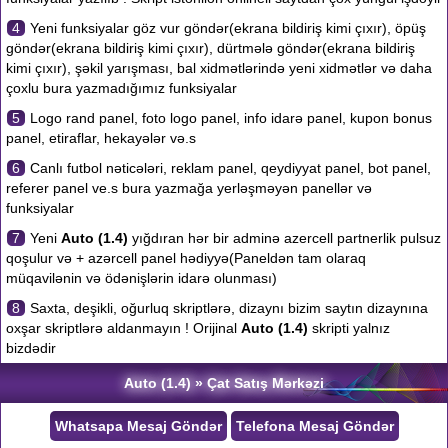
4
Yeni funksiyalar göz vur göndər(ekrana bildiriş kimi çıxır), öpüş
göndər(ekrana bildiriş kimi çıxır), dürtmələ göndər(ekrana bildiriş
kimi çıxır), şəkil yarışması, bal xidmətlərində yeni xidmətlər və daha
çoxlu bura yazmadığımız funksiyalar
5
Logo rand panel, foto logo panel, info idarə panel, kupon bonus
panel, etiraflar, hekayələr və.s
6
Canlı futbol nəticələri, reklam panel, qeydiyyat panel, bot panel,
referer panel ve.s bura yazmağa yerləşməyən panellər və
funksiyalar
7
Yeni
Auto (1.4)
yığdıran hər bir adminə azercell partnerlik pulsuz
qoşulur və + azərcell panel hədiyyə(Paneldən tam olaraq
müqavilənin və ödənişlərin idarə olunması)
8
Saxta, deşikli, oğurluq skriptlərə, dizaynı bizim saytın dizaynına
oxşar skriptlərə aldanmayın ! Orijinal
Auto (1.4)
skripti yalnız
bizdədir
Auto (1.4) » Çat Satış Mərkəzi
Whatsapa Mesaj Göndər
Telefona Mesaj Göndər