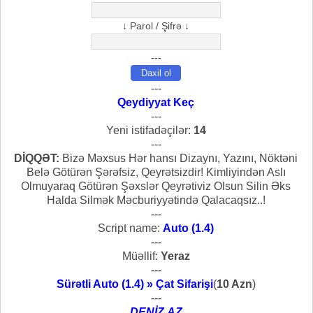
↓ Parol / Şifrə ↓
---
---
Qeydiyyat Keç
---
Yeni istifadəçilər:
14
---
DİQQƏT:
Bizə Məxsus Hər hansı Dizaynı, Yazını, Nöktəni
Belə Götürən Şərəfsiz, Qeyrətsizdir! Kimliyindən Aslı
Olmuyaraq Götürən Şəxslər Qeyrətiviz Olsun Silin Əks
Halda Silmək Məcburiyyətində Qalacaqsız..!
---
Script name:
Auto (1.4)
---
Müəllif:
Yeraz
---
Sürətli Auto (1.4) » Çat Sifarişi
(
10 Azn
)
---
DENİZ.AZ