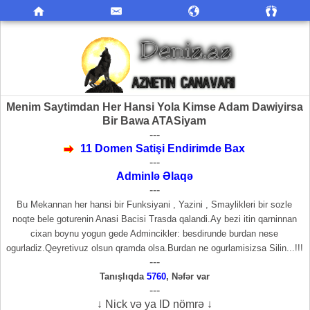
Menim Saytimdan Her Hansi Yola Kimse Adam Dawiyirsa
Bir Bawa ATASiyam
---
11 Domen Satişi Endirimde Bax
---
Adminlə Əlaqə
---
Bu Mekannan her hansi bir Funksiyani , Yazini , Smaylikleri bir sozle
noqte bele goturenin Anasi Bacisi Trasda qalandi.Ay bezi itin qarninnan
cixan boynu yogun gede Admincikler: besdirunde burdan nese
ogurladiz.Qeyretivuz olsun qramda olsa.Burdan ne ogurlamisizsa Silin...!!!
---
Tanışlıqda
5760
,
Nəfər var
---
↓ Nick və ya ID nömrə ↓