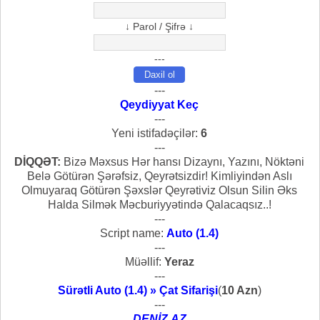
↓ Parol / Şifrə ↓
---
---
Qeydiyyat Keç
---
Yeni istifadəçilər:
6
---
DİQQƏT:
Bizə Məxsus Hər hansı Dizaynı, Yazını, Nöktəni
Belə Götürən Şərəfsiz, Qeyrətsizdir! Kimliyindən Aslı
Olmuyaraq Götürən Şəxslər Qeyrətiviz Olsun Silin Əks
Halda Silmək Məcburiyyətində Qalacaqsız..!
---
Script name:
Auto (1.4)
---
Müəllif:
Yeraz
---
Sürətli Auto (1.4) » Çat Sifarişi
(
10 Azn
)
---
DENİZ.AZ