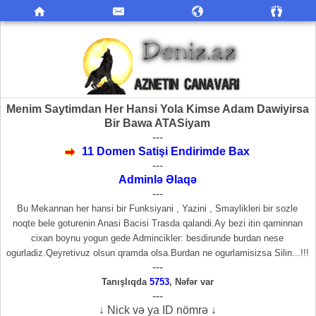
Menim Saytimdan Her Hansi Yola Kimse Adam Dawiyirsa
Bir Bawa ATASiyam
---
11 Domen Satişi Endirimde Bax
---
Adminlə Əlaqə
---
Bu Mekannan her hansi bir Funksiyani , Yazini , Smaylikleri bir sozle
noqte bele goturenin Anasi Bacisi Trasda qalandi.Ay bezi itin qarninnan
cixan boynu yogun gede Admincikler: besdirunde burdan nese
ogurladiz.Qeyretivuz olsun qramda olsa.Burdan ne ogurlamisizsa Silin...!!!
---
Tanışlıqda
5753
,
Nəfər var
---
↓ Nick və ya ID nömrə ↓