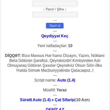
↓ Parol / Şifrə ↓
---
---
Qeydiyyat Keç
---
Yeni istifadəçilər:
10
---
DİQQƏT:
Bizə Məxsus Hər hansı Dizaynı, Yazını, Nöktəni
Belə Götürən Şərəfsiz, Qeyrətsizdir! Kimliyindən Aslı
Olmuyaraq Götürən Şəxslər Qeyrətiviz Olsun Silin Əks
Halda Silmək Məcburiyyətində Qalacaqsız..!
---
Script name:
Auto (1.4)
---
Müəllif:
Yeraz
---
Sürətli Auto (1.4) » Çat Sifarişi
(
10 Azn
)
---
DENİZ.AZ