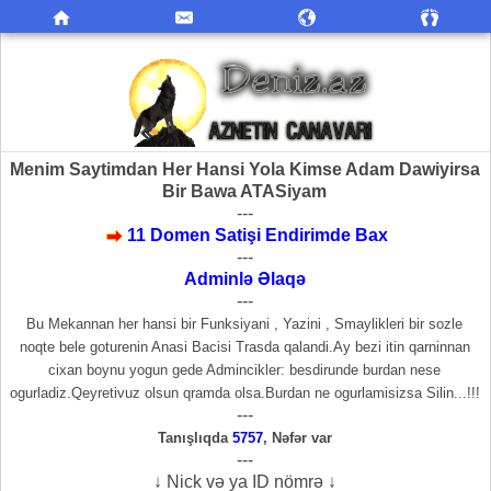
Menim Saytimdan Her Hansi Yola Kimse Adam Dawiyirsa
Bir Bawa ATASiyam
---
11 Domen Satişi Endirimde Bax
---
Adminlə Əlaqə
---
Bu Mekannan her hansi bir Funksiyani , Yazini , Smaylikleri bir sozle
noqte bele goturenin Anasi Bacisi Trasda qalandi.Ay bezi itin qarninnan
cixan boynu yogun gede Admincikler: besdirunde burdan nese
ogurladiz.Qeyretivuz olsun qramda olsa.Burdan ne ogurlamisizsa Silin...!!!
---
Tanışlıqda
5757
,
Nəfər var
---
↓ Nick və ya ID nömrə ↓