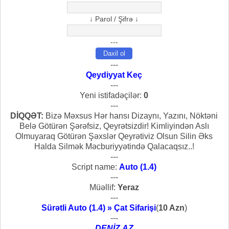
↓ Parol / Şifrə ↓
---
---
Qeydiyyat Keç
---
Yeni istifadəçilər:
0
---
DİQQƏT:
Bizə Məxsus Hər hansı Dizaynı, Yazını, Nöktəni
Belə Götürən Şərəfsiz, Qeyrətsizdir! Kimliyindən Aslı
Olmuyaraq Götürən Şəxslər Qeyrətiviz Olsun Silin Əks
Halda Silmək Məcburiyyətində Qalacaqsız..!
---
Script name:
Auto (1.4)
---
Müəllif:
Yeraz
---
Sürətli Auto (1.4) » Çat Sifarişi
(
10 Azn
)
---
DENİZ.AZ