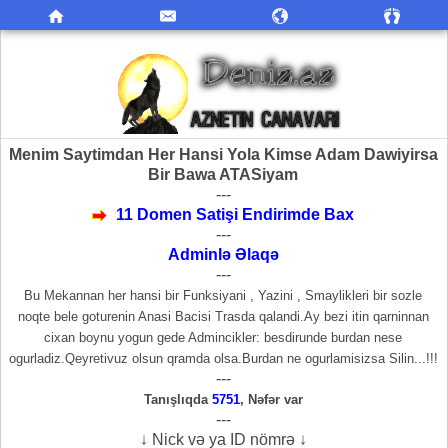
Menim Saytimdan Her Hansi Yola Kimse Adam Dawiyirsa
Bir Bawa ATASiyam
---
11 Domen Satişi Endirimde Bax
---
Adminlə Əlaqə
---
Bu Mekannan her hansi bir Funksiyani , Yazini , Smaylikleri bir sozle
noqte bele goturenin Anasi Bacisi Trasda qalandi.Ay bezi itin qarninnan
cixan boynu yogun gede Admincikler: besdirunde burdan nese
ogurladiz.Qeyretivuz olsun qramda olsa.Burdan ne ogurlamisizsa Silin...!!!
---
Tanışlıqda
5751
,
Nəfər var
---
↓ Nick və ya ID nömrə ↓