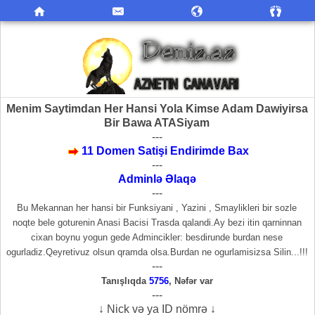
Menim Saytimdan Her Hansi Yola Kimse Adam Dawiyirsa
Bir Bawa ATASiyam
---
11 Domen Satişi Endirimde Bax
---
Adminlə Əlaqə
---
Bu Mekannan her hansi bir Funksiyani , Yazini , Smaylikleri bir sozle
noqte bele goturenin Anasi Bacisi Trasda qalandi.Ay bezi itin qarninnan
cixan boynu yogun gede Admincikler: besdirunde burdan nese
ogurladiz.Qeyretivuz olsun qramda olsa.Burdan ne ogurlamisizsa Silin...!!!
---
Tanışlıqda
5756
,
Nəfər var
---
↓ Nick və ya ID nömrə ↓