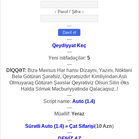
↓ Parol / Şifrə ↓
---
---
Qeydiyyat Keç
---
Yeni istifadəçilər:
5
---
DİQQƏT:
Bizə Məxsus Hər hansı Dizaynı, Yazını, Nöktəni
Belə Götürən Şərəfsiz, Qeyrətsizdir! Kimliyindən Aslı
Olmuyaraq Götürən Şəxslər Qeyrətiviz Olsun Silin Əks
Halda Silmək Məcburiyyətində Qalacaqsız..!
---
Script name:
Auto (1.4)
---
Müəllif:
Yeraz
---
Sürətli Auto (1.4) » Çat Sifarişi
(
10 Azn
)
---
DENİZ.AZ