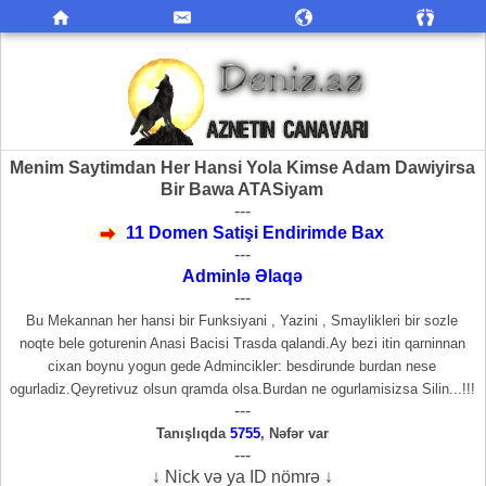
Menim Saytimdan Her Hansi Yola Kimse Adam Dawiyirsa
Bir Bawa ATASiyam
---
11 Domen Satişi Endirimde Bax
---
Adminlə Əlaqə
---
Bu Mekannan her hansi bir Funksiyani , Yazini , Smaylikleri bir sozle
noqte bele goturenin Anasi Bacisi Trasda qalandi.Ay bezi itin qarninnan
cixan boynu yogun gede Admincikler: besdirunde burdan nese
ogurladiz.Qeyretivuz olsun qramda olsa.Burdan ne ogurlamisizsa Silin...!!!
---
Tanışlıqda
5755
,
Nəfər var
---
↓ Nick və ya ID nömrə ↓