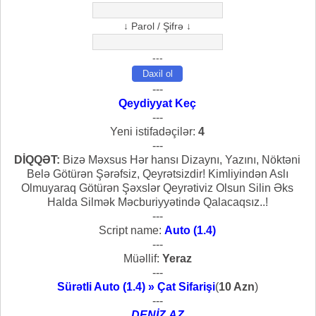
↓ Parol / Şifrə ↓
---
---
Qeydiyyat Keç
---
Yeni istifadəçilər:
4
---
DİQQƏT:
Bizə Məxsus Hər hansı Dizaynı, Yazını, Nöktəni
Belə Götürən Şərəfsiz, Qeyrətsizdir! Kimliyindən Aslı
Olmuyaraq Götürən Şəxslər Qeyrətiviz Olsun Silin Əks
Halda Silmək Məcburiyyətində Qalacaqsız..!
---
Script name:
Auto (1.4)
---
Müəllif:
Yeraz
---
Sürətli Auto (1.4) » Çat Sifarişi
(
10 Azn
)
---
DENİZ.AZ