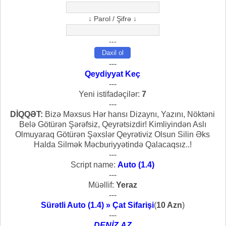
↓ Parol / Şifrə ↓
---
---
Qeydiyyat Keç
---
Yeni istifadəçilər:
7
---
DİQQƏT:
Bizə Məxsus Hər hansı Dizaynı, Yazını, Nöktəni
Belə Götürən Şərəfsiz, Qeyrətsizdir! Kimliyindən Aslı
Olmuyaraq Götürən Şəxslər Qeyrətiviz Olsun Silin Əks
Halda Silmək Məcburiyyətində Qalacaqsız..!
---
Script name:
Auto (1.4)
---
Müəllif:
Yeraz
---
Sürətli Auto (1.4) » Çat Sifarişi
(
10 Azn
)
---
DENİZ.AZ