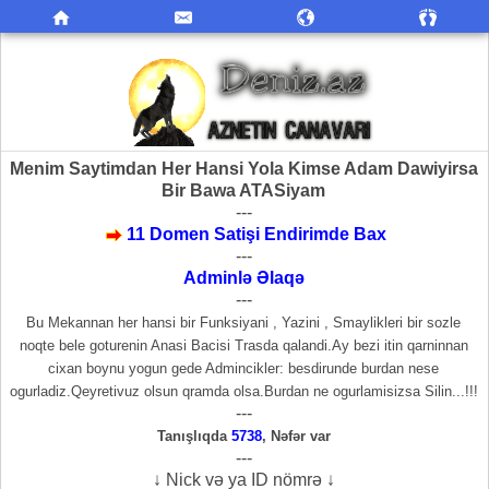
Menim Saytimdan Her Hansi Yola Kimse Adam Dawiyirsa
Bir Bawa ATASiyam
---
11 Domen Satişi Endirimde Bax
---
Adminlə Əlaqə
---
Bu Mekannan her hansi bir Funksiyani , Yazini , Smaylikleri bir sozle
noqte bele goturenin Anasi Bacisi Trasda qalandi.Ay bezi itin qarninnan
cixan boynu yogun gede Admincikler: besdirunde burdan nese
ogurladiz.Qeyretivuz olsun qramda olsa.Burdan ne ogurlamisizsa Silin...!!!
---
Tanışlıqda
5738
,
Nəfər var
---
↓ Nick və ya ID nömrə ↓