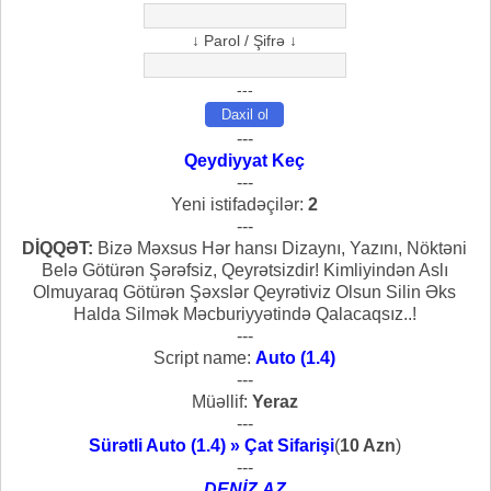
↓ Parol / Şifrə ↓
---
---
Qeydiyyat Keç
---
Yeni istifadəçilər:
2
---
DİQQƏT:
Bizə Məxsus Hər hansı Dizaynı, Yazını, Nöktəni
Belə Götürən Şərəfsiz, Qeyrətsizdir! Kimliyindən Aslı
Olmuyaraq Götürən Şəxslər Qeyrətiviz Olsun Silin Əks
Halda Silmək Məcburiyyətində Qalacaqsız..!
---
Script name:
Auto (1.4)
---
Müəllif:
Yeraz
---
Sürətli Auto (1.4) » Çat Sifarişi
(
10 Azn
)
---
DENİZ.AZ