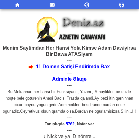
Menim Saytimdan Her Hansi Yola Kimse Adam Dawiyirsa
Bir Bawa ATASiyam
---
11 Domen Satişi Endirimde Bax
---
Adminlə Əlaqə
---
Bu Mekannan her hansi bir Funksiyani , Yazini , Smaylikleri bir sozle
noqte bele goturenin Anasi Bacisi Trasda qalandi.Ay bezi itin qarninnan
cixan boynu yogun gede Admincikler: besdirunde burdan nese
ogurladiz.Qeyretivuz olsun qramda olsa.Burdan ne ogurlamisizsa Silin...!!!
---
Tanışlıqda
5762
,
Nəfər var
---
↓ Nick və ya ID nömrə ↓