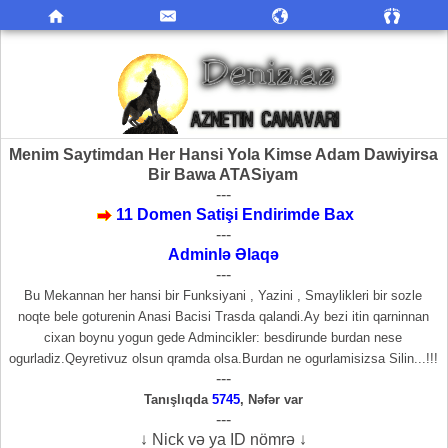
Menim Saytimdan Her Hansi Yola Kimse Adam Dawiyirsa
Bir Bawa ATASiyam
---
11 Domen Satişi Endirimde Bax
---
Adminlə Əlaqə
---
Bu Mekannan her hansi bir Funksiyani , Yazini , Smaylikleri bir sozle
noqte bele goturenin Anasi Bacisi Trasda qalandi.Ay bezi itin qarninnan
cixan boynu yogun gede Admincikler: besdirunde burdan nese
ogurladiz.Qeyretivuz olsun qramda olsa.Burdan ne ogurlamisizsa Silin...!!!
---
Tanışlıqda
5745
,
Nəfər var
---
↓ Nick və ya ID nömrə ↓