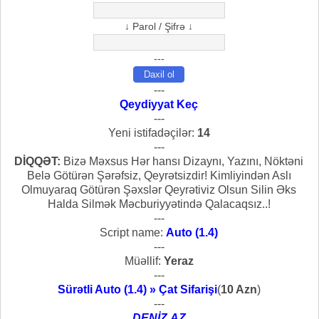
↓ Parol / Şifrə ↓
---
---
Qeydiyyat Keç
---
Yeni istifadəçilər:
14
---
DİQQƏT:
Bizə Məxsus Hər hansı Dizaynı, Yazını, Nöktəni
Belə Götürən Şərəfsiz, Qeyrətsizdir! Kimliyindən Aslı
Olmuyaraq Götürən Şəxslər Qeyrətiviz Olsun Silin Əks
Halda Silmək Məcburiyyətində Qalacaqsız..!
---
Script name:
Auto (1.4)
---
Müəllif:
Yeraz
---
Sürətli Auto (1.4) » Çat Sifarişi
(
10 Azn
)
---
DENİZ.AZ