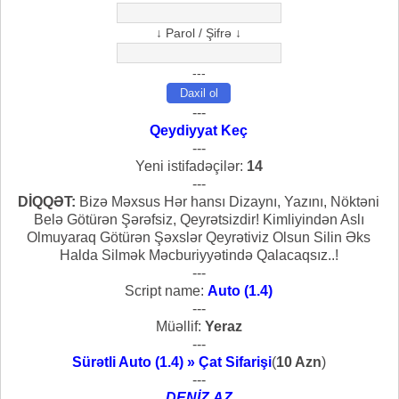
↓ Parol / Şifrə ↓
---
---
Qeydiyyat Keç
---
Yeni istifadəçilər:
14
---
DİQQƏT:
Bizə Məxsus Hər hansı Dizaynı, Yazını, Nöktəni
Belə Götürən Şərəfsiz, Qeyrətsizdir! Kimliyindən Aslı
Olmuyaraq Götürən Şəxslər Qeyrətiviz Olsun Silin Əks
Halda Silmək Məcburiyyətində Qalacaqsız..!
---
Script name:
Auto (1.4)
---
Müəllif:
Yeraz
---
Sürətli Auto (1.4) » Çat Sifarişi
(
10 Azn
)
---
DENİZ.AZ