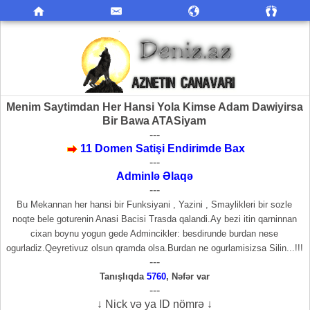
Menim Saytimdan Her Hansi Yola Kimse Adam Dawiyirsa
Bir Bawa ATASiyam
---
11 Domen Satişi Endirimde Bax
---
Adminlə Əlaqə
---
Bu Mekannan her hansi bir Funksiyani , Yazini , Smaylikleri bir sozle
noqte bele goturenin Anasi Bacisi Trasda qalandi.Ay bezi itin qarninnan
cixan boynu yogun gede Admincikler: besdirunde burdan nese
ogurladiz.Qeyretivuz olsun qramda olsa.Burdan ne ogurlamisizsa Silin...!!!
---
Tanışlıqda
5760
,
Nəfər var
---
↓ Nick və ya ID nömrə ↓