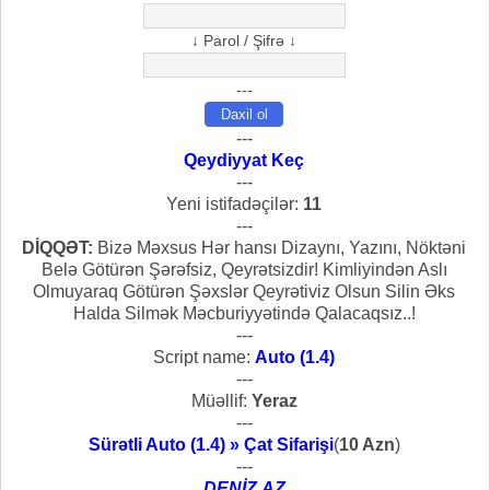
↓ Parol / Şifrə ↓
---
---
Qeydiyyat Keç
---
Yeni istifadəçilər:
11
---
DİQQƏT:
Bizə Məxsus Hər hansı Dizaynı, Yazını, Nöktəni
Belə Götürən Şərəfsiz, Qeyrətsizdir! Kimliyindən Aslı
Olmuyaraq Götürən Şəxslər Qeyrətiviz Olsun Silin Əks
Halda Silmək Məcburiyyətində Qalacaqsız..!
---
Script name:
Auto (1.4)
---
Müəllif:
Yeraz
---
Sürətli Auto (1.4) » Çat Sifarişi
(
10 Azn
)
---
DENİZ.AZ