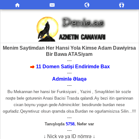
Menim Saytimdan Her Hansi Yola Kimse Adam Dawiyirsa
Bir Bawa ATASiyam
---
11 Domen Satişi Endirimde Bax
---
Adminlə Əlaqə
---
Bu Mekannan her hansi bir Funksiyani , Yazini , Smaylikleri bir sozle
noqte bele goturenin Anasi Bacisi Trasda qalandi.Ay bezi itin qarninnan
cixan boynu yogun gede Admincikler: besdirunde burdan nese
ogurladiz.Qeyretivuz olsun qramda olsa.Burdan ne ogurlamisizsa Silin...!!!
---
Tanışlıqda
5758
,
Nəfər var
---
↓ Nick və ya ID nömrə ↓