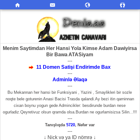
Menim Saytimdan Her Hansi Yola Kimse Adam Dawiyirsa
Bir Bawa ATASiyam
---
11 Domen Satişi Endirimde Bax
---
Adminlə Əlaqə
---
Bu Mekannan her hansi bir Funksiyani , Yazini , Smaylikleri bir sozle
noqte bele goturenin Anasi Bacisi Trasda qalandi.Ay bezi itin qarninnan
cixan boynu yogun gede Admincikler: besdirunde burdan nese
ogurladiz.Qeyretivuz olsun qramda olsa.Burdan ne ogurlamisizsa Silin...!!!
---
Tanışlıqda
5720
,
Nəfər var
---
↓ Nick və ya ID nömrə ↓