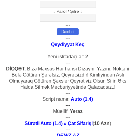
↓ Parol / Şifrə ↓
---
---
Qeydiyyat Keç
---
Yeni istifadəçilər:
2
---
DİQQƏT:
Bizə Məxsus Hər hansı Dizaynı, Yazını, Nöktəni
Belə Götürən Şərəfsiz, Qeyrətsizdir! Kimliyindən Aslı
Olmuyaraq Götürən Şəxslər Qeyrətiviz Olsun Silin Əks
Halda Silmək Məcburiyyətində Qalacaqsız..!
---
Script name:
Auto (1.4)
---
Müəllif:
Yeraz
---
Sürətli Auto (1.4) » Çat Sifarişi
(
10 Azn
)
---
DENİZ.AZ