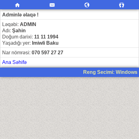
Adminlə əlaqə !
Ləqəbi:
ADMIN
Adı:
Şahin
Doğum darixi:
11 11 1994
Yaşadığı yer:
Imiwli Baku
Nar nömrəsi:
070 597 27 27
Ana Səhifə
Reng Secimi: Windows