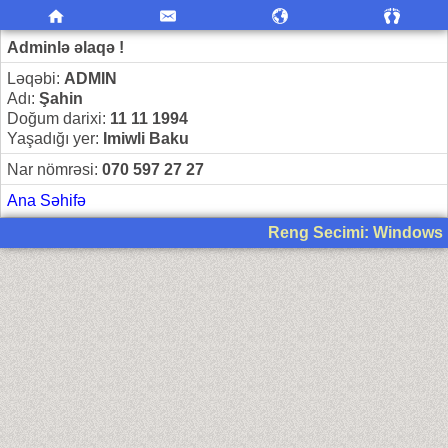
Adminlə əlaqə !
Ləqəbi:
ADMIN
Adı:
Şahin
Doğum darixi:
11 11 1994
Yaşadığı yer:
Imiwli Baku
Nar nömrəsi:
070 597 27 27
Ana Səhifə
Reng Secimi: Windows