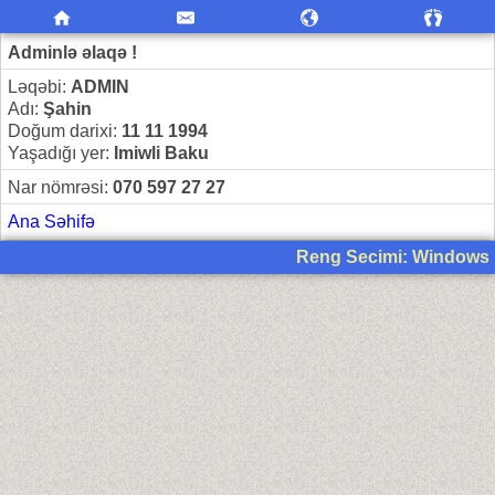
Adminlə əlaqə !
Ləqəbi:
ADMIN
Adı:
Şahin
Doğum darixi:
11 11 1994
Yaşadığı yer:
Imiwli Baku
Nar nömrəsi:
070 597 27 27
Ana Səhifə
Reng Secimi: Windows