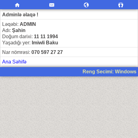
Adminlə əlaqə !
Ləqəbi:
ADMIN
Adı:
Şahin
Doğum darixi:
11 11 1994
Yaşadığı yer:
Imiwli Baku
Nar nömrəsi:
070 597 27 27
Ana Səhifə
Reng Secimi: Windows