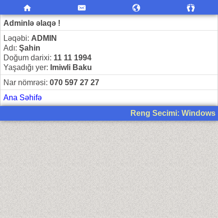
Adminlə əlaqə !
Ləqəbi:
ADMIN
Adı:
Şahin
Doğum darixi:
11 11 1994
Yaşadığı yer:
Imiwli Baku
Nar nömrəsi:
070 597 27 27
Ana Səhifə
Reng Secimi: Windows