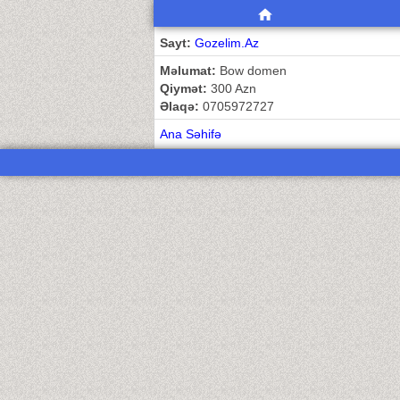
Sayt:
Gozelim.Az
Məlumat:
Bow domen
Qiymət:
300 Azn
Əlaqə:
0705972727
Ana Səhifə