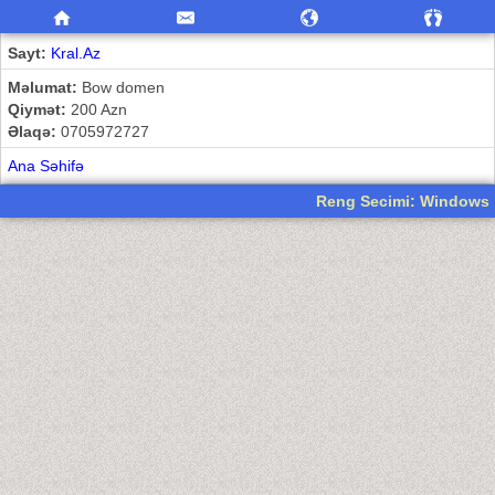
Sayt:
Kral.Az
Məlumat:
Bow domen
Qiymət:
200 Azn
Əlaqə:
0705972727
Ana Səhifə
Reng Secimi: Windows