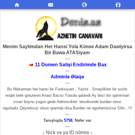
Menim Saytimdan Her Hansi Yola Kimse Adam Dawiyirsa
Bir Bawa ATASiyam
---
11 Domen Satişi Endirimde Bax
---
Adminlə Əlaqə
---
Bu Mekannan her hansi bir Funksiyani , Yazini , Smaylikleri bir sozle
noqte bele goturenin Anasi Bacisi Trasda qalandi.Ay bezi itin qarninnan
cixan boynu yogun gede Admincikler: besdirunde burdan nese
ogurladiz.Qeyretivuz olsun qramda olsa.Burdan ne ogurlamisizsa Silin...!!!
---
Tanışlıqda
5758
,
Nəfər var
---
↓ Nick və ya ID nömrə ↓