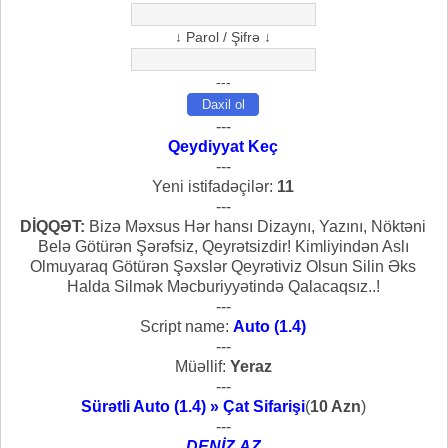
↓ Parol / Şifrə ↓
---
---
Qeydiyyat Keç
---
Yeni istifadəçilər:
11
---
DİQQƏT:
Bizə Məxsus Hər hansı Dizaynı, Yazını, Nöktəni
Belə Götürən Şərəfsiz, Qeyrətsizdir! Kimliyindən Aslı
Olmuyaraq Götürən Şəxslər Qeyrətiviz Olsun Silin Əks
Halda Silmək Məcburiyyətində Qalacaqsız..!
---
Script name:
Auto (1.4)
---
Müəllif:
Yeraz
---
Sürətli Auto (1.4) » Çat Sifarişi
(
10 Azn
)
---
DENİZ.AZ